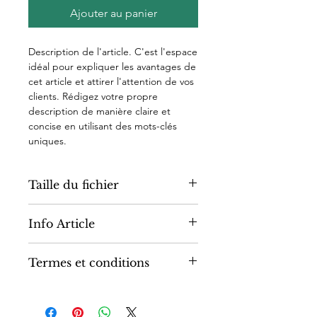
Ajouter au panier
Description de l'article. C'est l'espace
idéal pour expliquer les avantages de
cet article et attirer l'attention de vos
clients. Rédigez votre propre
description de manière claire et
concise en utilisant des mots-clés
uniques.
Taille du fichier
300 ppp
Info Article
Détails de l'article numérique.
Termes et conditions
Saisissez les caractéristiques de votre
article comme le format, la durée et,
Section des Termes et conditions.
le cas échéant, le genre et le nom de
C'est l'espace idéal pour informer vos
l'épisode. C'est l'endroit idéal pour